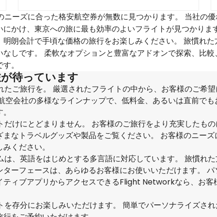
、お客様のニーズに合った格安航空券が無数に見つかります。 当社の
いにかけ、東京への旅に最も効率のよいフライトが見つかります
、明朗会計で手頃な価格の旅行をお楽しみください。 旅慣れた
いなしです。 柔軟なオプションと豊富なアドオンで探索、比較
です。
旅が待っています
ライズされたご旅行を。 厳選されたフライトの中から、お客様のご希
携航空会社の多様なラインナップで、低料金、あるいは直前でも
す。
、フライトだけにとどまりません。 お客様のご旅行をより充実したも
ざまなトラベルグッズや製品をご覧ください。 お客様のニーズ
しみください。
ートチームは、英語をはじめとする多言語に対応しています。 旅慣れ
ンターフェースは、あらゆるお客様にお使いいただけます。 パ
ブアプリからアクセスできるFlight Networkなら、お
、フライトを存分にお楽しみいただけます。 簡単でパーソナライズさ
旅行をご予約いただけます。