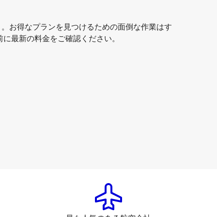
う。お得なプランを見つけるための面倒な作業はす
前に最新の料金をご確認ください。
Airasiax SDN BHD
+
1 もっと見る
イスタンブール
2026年8月15日
-
2026年8月22日
￥171,799
から
Airasiax SDN BHD
+
1 もっと見る
イスタンブール
2026年8月18日
-
2026年8月25日
￥156,507
から