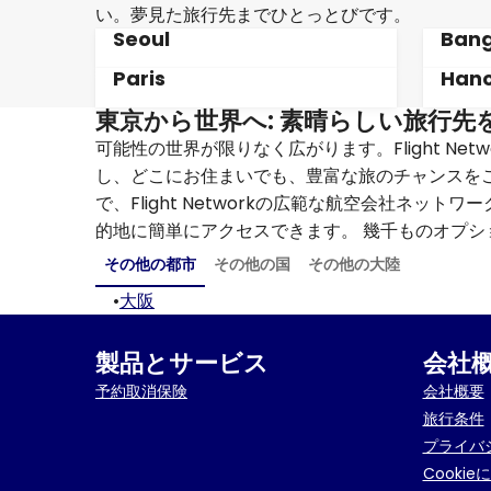
い。夢見た旅行先までひとっとびです。
Seoul
Ban
Paris
Hano
東京から世界へ: 素晴らしい旅行先
可能性の世界が限りなく広がります。Flight N
し、どこにお住まいでも、豊富な旅のチャンスを
で、Flight Networkの広範な航空会社ネ
的地に簡単にアクセスできます。 幾千ものオプ
その他の都市
その他の国
その他の大陸
•
大阪
製品とサービス
会社
予約取消保険
会社概要
旅行条件
プライバ
Cookie