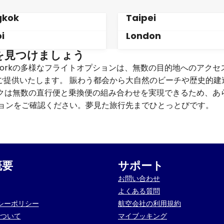
gkok
Taipei
i
London
を見つけましょう
etworkの多様なフライトオプションは、無数の目的地へのアク
ご提供いたします。 賑わう都会から大自然のビーチや歴史的建
ットワークは無数の直行便と乗換便の組み合わせを実現できるため、
ションをご確認ください。夢見た旅行先までひとっとびです。
概要
サポート
お問い合わせ
よくある質問
シーポリシー
航空会社の利用規約
について
マイブッキング