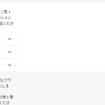
をご覧く
プション
認くださ
様なフラ
たしま
直行便と乗
くださ