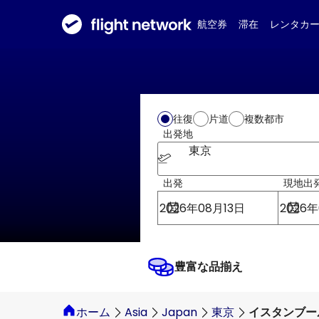
航空券
滞在
レンタカ
往復
片道
複数都市
出発地
東京
出発
現地出
豊富な品揃え
ホーム
Asia
Japan
東京
イスタンブー