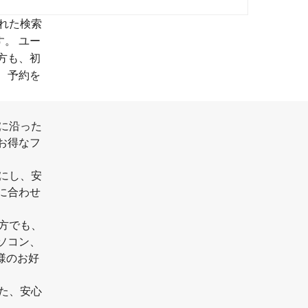
優れた検索
。 ユー
方も、初
、予約を
望に沿った
お得なフ
のにし、安
に合わせ
た方でも、
ソコン、
客様のお好
れた、安心