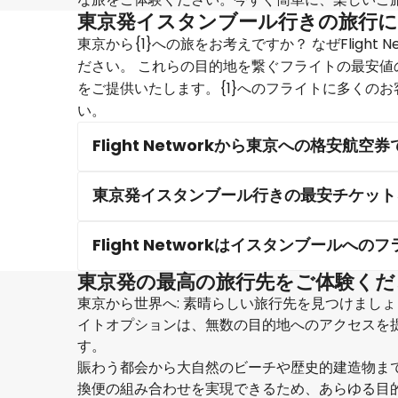
東京発イスタンブール行きの旅行
東京から{1}への旅をお考えですか？ なぜFligh
ださい。 これらの目的地を繋ぐフライトの最安値の時期
をご提供いたします。{1}へのフライトに多くの
い。
Flight Networkから東京への格安
東京発イスタンブール行きの最安チケット
Flight Networkはイスタンブール
東京発の最高の旅行先をご体験くだ
東京から世界へ: 素晴らしい旅行先を見つけましょう 
イトオプションは、無数の目的地へのアクセスを
す。
賑わう都会から大自然のビーチや歴史的建造物まで、F
換便の組み合わせを実現できるため、あらゆる目