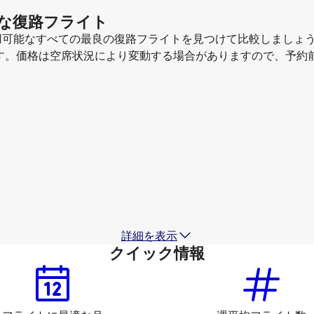
得な復路フライト
利用可能なすべての最良の復路フライトを見つけて比較しましょ
す。価格は空席状況により変動する場合がありますので、予約
Sichuan Airlines
+
1 もっと見る
イスタンブール
2026年8月14日
-
2026年8月21日
￥191,510
から
China Eastern Airlines
イスタンブール
2026年8月17日
-
2026年8月24日
￥156,620
から
詳細を表示
クイック情報