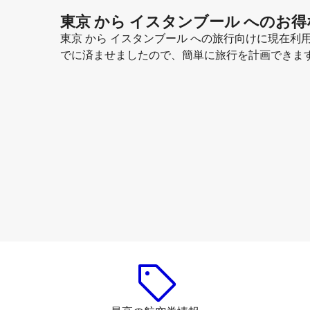
東京 から イスタンブール へのお
東京 から イスタンブール への旅行向けに現在
でに済ませましたので、簡単に旅行を計画できま
China Southern Airlines
イスタンブール
2026年8月13日
-
2026年8月20日
￥166,199
から
Airasiax SDN BHD
イスタンブール
2026年8月16日
-
2026年8月23日
￥144,455
から